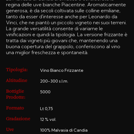
regina delle uve bianche Piacentine. Aromaticamente
generosa, è da secoli coltivata sulle colline emiliane,
tanto da esser d'interesse anche per Leonardo da
Vinci, che ne piantò un piccolo vigneto nei suoi terreni.
La grande versatilità consente di variarne le
vinificazioni e quindi la tipologia. La versione frizzante è
tratta dai vigneti più giovani che, mantenendo una
buona copertura del grappolo, conferiscono al vino
una miglior freschezza e spontaneità.
Vino Bianco Frizzante
Tipologia:
200-300 s.l.m.
Altitudine
5000
Bottiglie
Prodotte:
Lt 0,75
Formato
12 % vol.
Gradazione
100% Malvasia di Candia
Uve